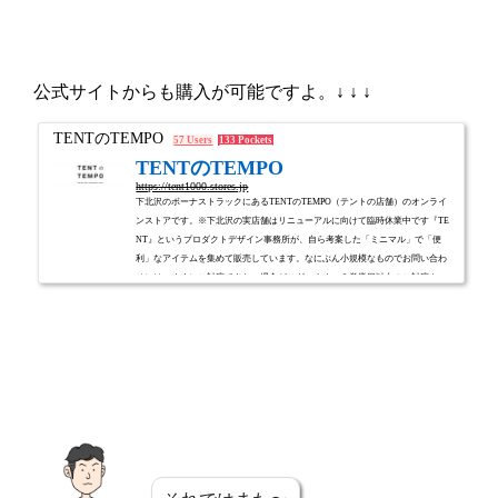
公式サイトからも購入が可能ですよ。↓ ↓ ↓
TENTのTEMPO
57 Users
133 Pockets
TENTのTEMPO
https://tent1000.stores.jp
下北沢のボーナストラックにあるTENTのTEMPO（テントの店舗）のオンライ
ンストアです。※下北沢の実店舗はリニューアルに向けて臨時休業中です『TE
NT』というプロダクトデザイン事務所が、自ら考案した「ミニマル」で「便
利」なアイテムを集めて販売しています。なにぶん小規模なものでお問い合わ
せには、すぐにご対応できない場合がございます。３営業日以内のご対応を、
心がけてまいりますのでご理解の程よろしくお願いします。下の「お家」のア
イコンから、TENTのホームページをご覧頂けます。よろしくお願いします。※
ご購入いただく...