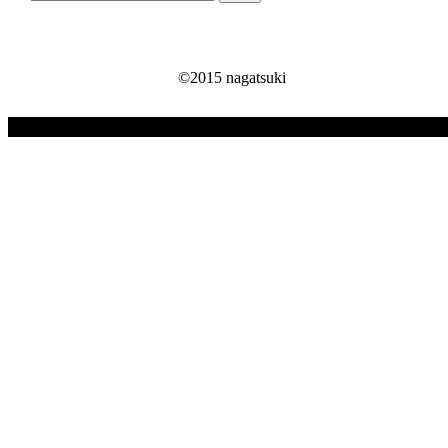
索:
©2015 nagatsuki