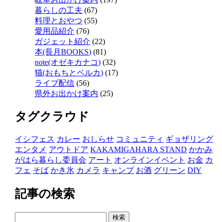
暮らしの工夫
(67)
料理とおやつ
(55)
愛用品紹介
(76)
ガジェット紹介
(22)
本(長月BOOKS)
(81)
note(オゼキカナコ)
(32)
猫(おもちとベルカ)
(17)
ライブ配信
(56)
県外お出かけ案内
(25)
タグクラウド
イシフェス
カレー
おしらせ
コミュニティ
ギョザリング
エンタメ
アウトドア
KAKAMIGAHARA STAND
かかみ
がはら暮らし委員会
アート
オンラインイベント
お金
カ
フェ
そば
かき氷
カメラ
キャンプ
お酒
グリーン
DIY
記事の検索
検