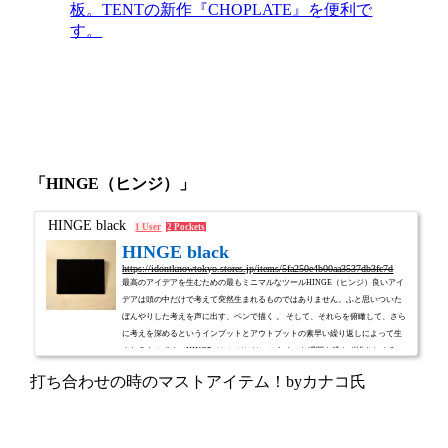
板。TENTの新作『CHOPLATE』を便利で
す。
「HINGE（ヒンジ）」
HINGE black
1 User
2 Pockets
HINGE black
https://idontknowtokyo.stores.jp/items/5fa250e4b00aa3537db3fc7d
最高のアイデアを生むための最もミニマルなツールHINGE（ヒンジ）良いアイ
デアは頭の中だけで考えて突然生まれるものではありません。ふと思いついた
ぼんやりした考えを声に出す、ペンで描く 。 そして、それらを俯瞰して、さら
に考えを深めるというインプットとアウトプットの素早い繰り返しによって生
まれるものです。HINGE（ヒンジ）は、ひらめいた瞬間を逃さず描きとめるこ
とができる 最高のアイデアを生むための、最もミニマルなツールです。４つの
打ち合わせの時のマストアイテム！byカナコ氏
サイズがあります。https://tent1000.stores.jp/?category_id=5f9aade1f0b10847b1...