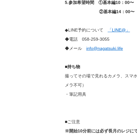
5.参加希望時間 ①基本編10：00〜
②基本編
14：00
◆LINE予約について
「LINE@」
◆電話 058-259-3055
◆メール
info@nagatsuki.life
■持ち物
撮ってその場で見れるカメラ、スマ
メラ不可）
・筆記用具
■ご注意
※開始10分前には必ず長月のレジに