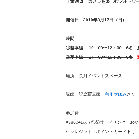
【第30回 カメラを楽しむフォトワ
開催日 2019年3月17日（日）
時間
①基本編 10：00〜12：30 6名
②基本編 14：00〜16：30 6名
場所 長月イベントスペース
講師 記念写真家
白川マゆみ
さん
参加費
¥3800+tax（①②共 ドリンク・お
※クレジット・ポイントカード不可