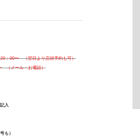
 20：00〜 （翌日より店頭予約も可）
0〜 （メール・お電話）
と記入
番号も）