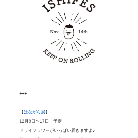
+++
【
はながら展
】
12月8日〜17日 予定
ドライフラワーがいっぱい届きますよ♪