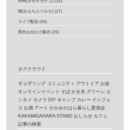
note(オゼキカナコ)
(32)
猫(おもちとベルカ)
(17)
ライブ配信
(56)
県外お出かけ案内
(25)
タグクラウド
ギョザリング
コミュニティ
アウトドア
お金
オンラインイベント
そば
かき氷
グリーン
エ
ンタメ
カメラ
DIY
キャンプ
カレー
イシフェ
ス
お酒
アート
かかみがはら暮らし委員会
KAKAMIGAHARA STAND
おしらせ
カフェ
記事の検索