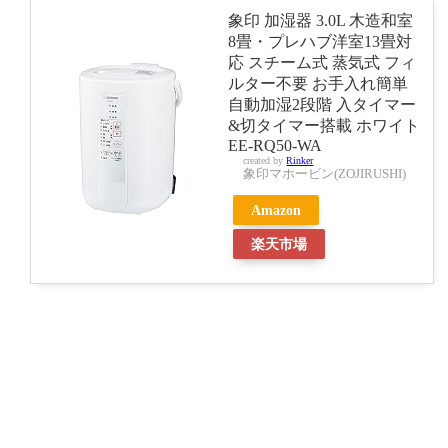
象印 加湿器 3.0L 木造和室
8畳・プレハブ洋室13畳対
応 スチーム式 蒸気式 フィ
ルター不要 お手入れ簡単
自動加湿2段階 入タイマー
&切タイマー搭載 ホワイト
EE-RQ50-WA
created by
Rinker
象印マホービン(ZOJIRUSHI)
Amazon
楽天市場