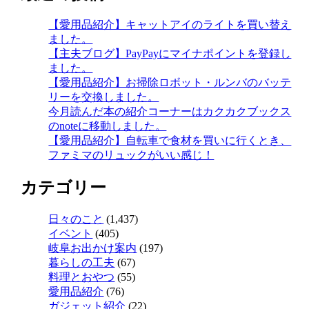
【愛用品紹介】キャットアイのライトを買い替え
ました。
【主夫ブログ】PayPayにマイナポイントを登録し
ました。
【愛用品紹介】お掃除ロボット・ルンバのバッテ
リーを交換しました。
今月読んだ本の紹介コーナーはカクカクブックス
のnoteに移動しました。
【愛用品紹介】自転車で食材を買いに行くとき、
ファミマのリュックがいい感じ！
カテゴリー
日々のこと
(1,437)
イベント
(405)
岐阜お出かけ案内
(197)
暮らしの工夫
(67)
料理とおやつ
(55)
愛用品紹介
(76)
ガジェット紹介
(22)