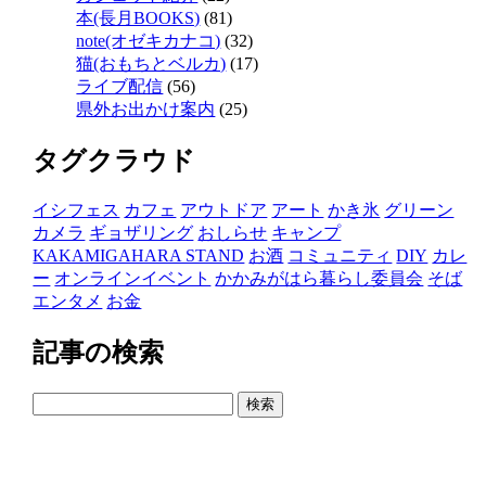
本(長月BOOKS)
(81)
note(オゼキカナコ)
(32)
猫(おもちとベルカ)
(17)
ライブ配信
(56)
県外お出かけ案内
(25)
タグクラウド
イシフェス
カフェ
アウトドア
アート
かき氷
グリーン
カメラ
ギョザリング
おしらせ
キャンプ
KAKAMIGAHARA STAND
お酒
コミュニティ
DIY
カレ
ー
オンラインイベント
かかみがはら暮らし委員会
そば
エンタメ
お金
記事の検索
検
索: