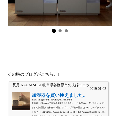
その時のブログがこちら。↓
長月 NAGATSUKI 岐阜県各務原市の夫婦ユニット
2019.01.02
加湿器を買い換えました。
https://nagatsuki.life/diary/31349.html
新年早々にAmazonで加湿器を購入しました。 しかも2台も。 ダイニチ ハイブリ
ッド式加湿器(木造和室14.5畳まで/プレハブ洋室24畳まで) RXシリーズ クリスタ
ルホワイト HD-RX917-Wposted with カエレバダイニチAmazon楽天市場 なぜ2台