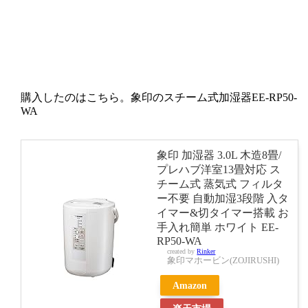
購入したのはこちら。象印のスチーム式加湿器EE-RP50-
WA
象印 加湿器 3.0L 木造8畳/
プレハブ洋室13畳対応 ス
チーム式 蒸気式 フィルタ
ー不要 自動加湿3段階 入タ
イマー&切タイマー搭載 お
手入れ簡単 ホワイト EE-
RP50-WA
created by
Rinker
象印マホービン(ZOJIRUSHI)
Amazon