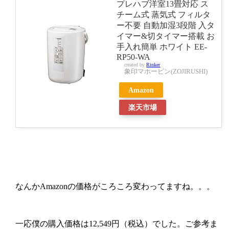
プレハブ洋室13畳対応 ス
チーム式 蒸気式 フィルタ
ー不要 自動加湿3段階 入タ
イマー&切タイマー搭載 お
手入れ簡単 ホワイト EE-
RP50-WA
created by
Rinker
象印マホービン(ZOJIRUSHI)
Amazon
楽天市場
なんかAmazonの価格がころころ変わってますね。。。
一応僕の購入価格は12,549円（税込）でした。ご参考ま