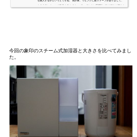
も購入するかというとですね、 我が家、リビングに薪ストーブがありまして、
もう本当にすっごく乾燥するんです。 放っておくと湿度計の針が40％を切りま
す。 空気がカラカラです。 カナコ氏のお肌に良くありませんし、油断すると僕
はのどをやられちゃいます。 ※逆に洗濯物を干しておくと、あっ...
今回の象印のスチーム式加湿器と大きさを比べてみまし
た。