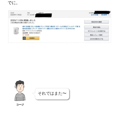
でに。
それではまた〜
コージ