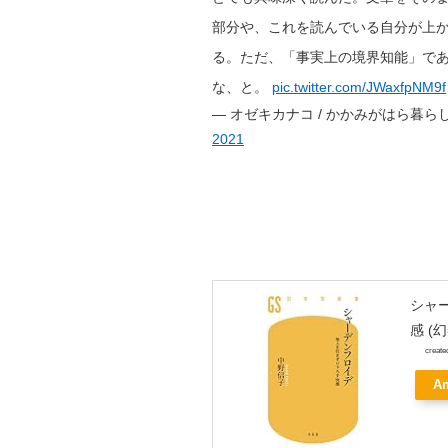
部分や、これを読んでいる自分が上
る。ただ、「事実上の境界知能」で
な、と。
pic.twitter.com/JWaxfpNM9f
— オゼキカナコ / かかみがはら暮らし委員会 
2021
シャ
感 (
create
A