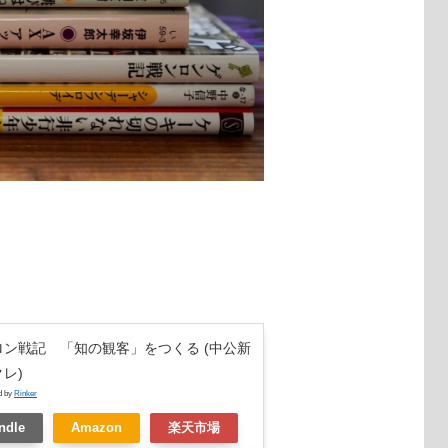
ロン戦記 「知の観客」をつくる (中公新
レ)
d by
Rinker
ndle
Amazon
楽天市場