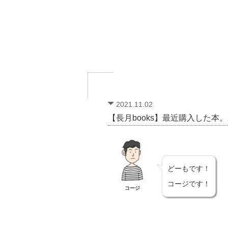
2021.11.02
【長月books】最近購入した本。2
どーもです！
コージです！
コージ