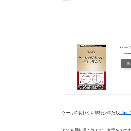
ケー
create
Ki
ケーキの切れない非行少年たち
https:
とても興味深く読んだ。文章をその