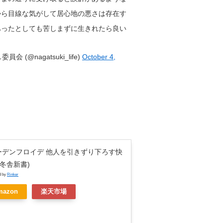
から目線な気がして居心地の悪さは存在す
あったとしても苦しまずに生きれたら良い
(@nagatsuki_life)
October 4,
ーデンフロイデ 他人を引きずり下ろす快
幻冬舎新書)
d by
Rinker
mazon
楽天市場