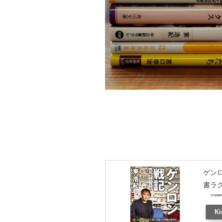
ゲン
書ラク
create
Ki