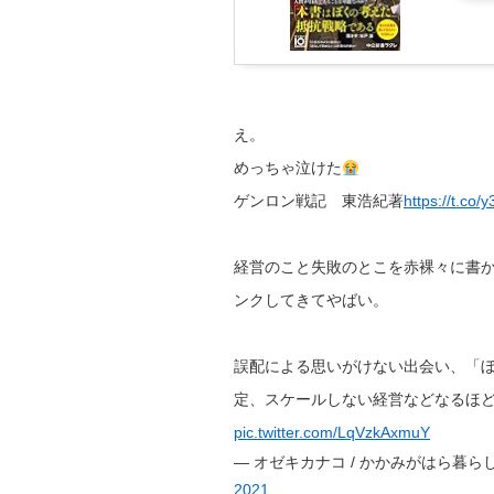
え。
めっちゃ泣けた
ゲンロン戦記 東浩紀著
https://t.co
経営のこと失敗のとこを赤裸々に書
ンクしてきてやばい。
誤配による思いがけない出会い、「
定、スケールしない経営などなるほ
pic.twitter.com/LqVzkAxmuY
— オゼキカナコ / かかみがはら暮らし委員会 
2021