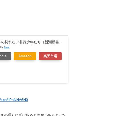
キの切れない非行少年たち（新潮新書）
d by
Rinker
ndle
Amazon
楽天市場
//t.co/llPoNNA6N0
ままの通りに受け取ると誤解があるような