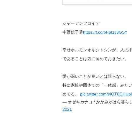
シャーデンフロイデ
中野信子著
https://t.co/6FbIzJ9GSY
幸せホルモンオキシトシンが、人の
であることは気に留めておきたい。
愛が深いことが良いとは限らない。
特に家族や団体での「一体感」みた
めてる。
pic.twitter.com/j4QT0QHUp
— オゼキカナコ / かかみがはら暮らし委員会 
2021