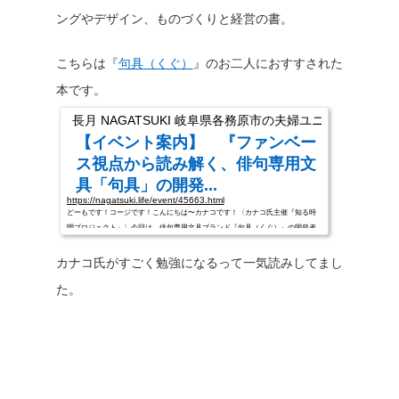
ングやデザイン、ものづくりと経営の書。
こちらは『
句具（くぐ）
』のお二人におすすされた
本です。
長月 NAGATSUKI 岐阜県各務原市の夫婦ユニット
【イベント案内】 『ファンベー
ス視点から読み解く、俳句専用文
具「句具」の開発...
https://nagatsuki.life/event/45663.html
どーもです！コージです！こんにちは〜カナコです！〈カナコ氏主催『知る時
間プロジェクト』〉今回は、俳句専用文具ブランド『句具（くぐ）』の開発者
さんをお招きしてトークイベントを行います。〈俳句専用文具ブランド『句具
（くぐ）』〉＜ゲスト＞俳句専用文具「句具」開発者株式会社COMULAの後藤
カナコ氏がすごく勉強になるって一気読みしてまし
麻衣子さん・野口大輔さん俳句と暮らすための俳句専用の文具「句具」の開発
た。
者であり、自身も俳句を愛し、俳人として活動する株式会社COMULAの後藤麻
衣子さんと、同じくCOMULAのプロダクトデザイナーである野口大輔さんにお
話を伺います...