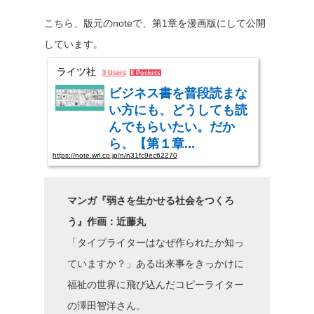
こちら、版元のnoteで、第1章を漫画版にして公開
しています。
ライツ社
3 Users
8 Pockets
ビジネス書を普段読まな
い方にも、どうしても読
んでもらいたい。だか
ら、【第１章...
https://note.wrl.co.jp/n/n31fc9ec62270
ビジネス書を普段読まない方にも、この本をどうしても読んでもらいたい。そ
う思ったので『マイノリティデザイン』の第１章を全文マンガ化して、無料公
開いたします。作者は、仏教漫画「ヤンキーと住職」で人気の近藤丸さんで
マンガ『弱さを生かせる社会をつくろ
す。マンガで興味を持っていただけましたら、書籍の方もお近くの書店やAmaz
onでお買い求めいただけるとうれしいです。 マイノリティデザインー弱さを生
う』作画：近藤丸
かせる社会をつくろう(ライツ社)www.amazon.co.jp 1,870円(2021年03月03日 04:5
7時点詳しくはこちら) Amazon.co.jpで購入する
「タイプライターはなぜ作られたか知っ
ていますか？」ある出来事をきっかけに
福祉の世界に飛び込んだコピーライター
の澤田智洋さん。