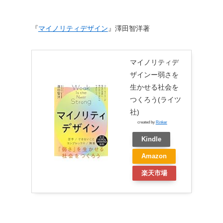
『
マイノリティデザイン
』澤田智洋著
マイノリティデ
ザインー弱さを
生かせる社会を
つくろう(ライツ
社)
created by
Rinker
Kindle
Amazon
楽天市場