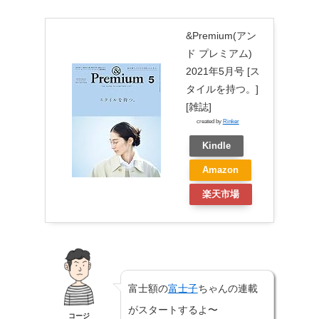
&Premium(アン
ド プレミアム)
2021年5月号 [ス
タイルを持つ。]
[雑誌]
created by
Rinker
Kindle
Amazon
楽天市場
富士額の
富士子
ちゃんの連載
がスタートするよ〜
コージ