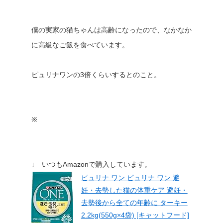
僕の実家の猫ちゃんは高齢になったので、なかなか
に高級なご飯を食べています。
ピュリナワンの3倍くらいするとのこと。
※
↓ いつもAmazonで購入しています。
ピュリナ ワン ピュリナ ワン 避
妊・去勢した猫の体重ケア 避妊・
去勢後から全ての年齢に ターキー
2.2kg(550g×4袋) [キャットフード]