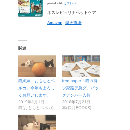
カエレバ
posted with
ネスレピュリナペットケア
Amazon
楽天市場
関連
猫姉妹「おもちとベ
free paper「猫ガ待
ルカ」今年もよろし
ツ家路ヲ急グ」バッ
くお願いします。
クナンバー入荷
2019年1月1日
2018年7月21日
猫(おもちとベルカ)
本(長月BOOKS)