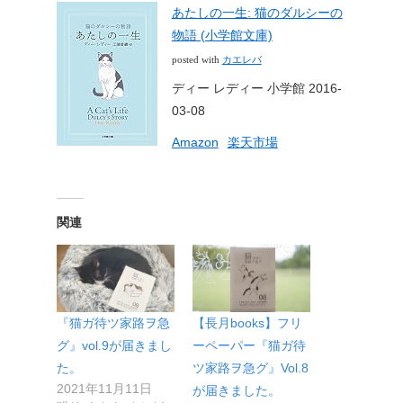
あたしの一生: 猫のダルシーの
物語 (小学館文庫)
カエレバ
posted with
ディー レディー 小学館 2016-
03-08
Amazon
楽天市場
関連
『猫ガ待ツ家路ヲ急
【長月books】フリ
グ』vol.9が届きまし
ーペーパー『猫ガ待
た。
ツ家路ヲ急グ』Vol.8
2021年11月11日
が届きました。