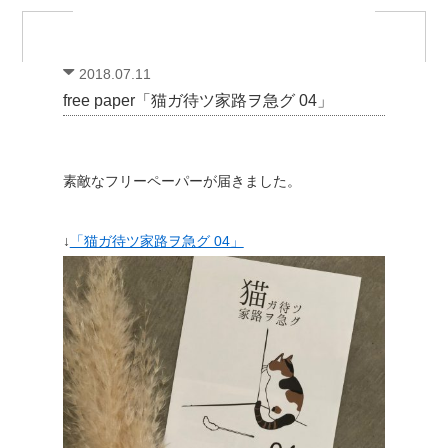
2018.07.11
free paper「猫ガ待ツ家路ヲ急グ 04」
素敵なフリーペーパーが届きました。
↓
「猫ガ待ツ家路ヲ急グ 04」