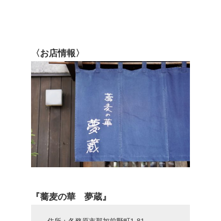
〈お店情報〉
『蕎麦の華 夢蔵』
住所：各務原市那加前野町1-81