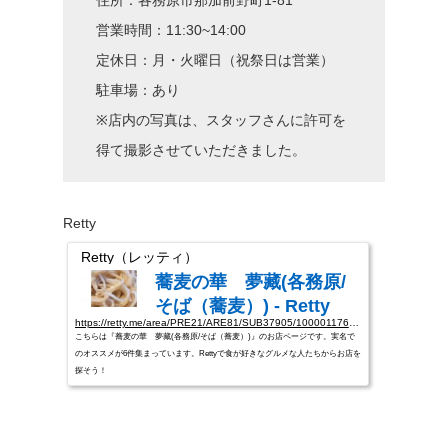
営業時間：11:30~14:00
定休日：月・火曜日（祝祭日は営業）
駐車場：あり
※店内の写真は、スタッフさんに許可を
得て撮影させていただきました。
Retty
Retty（レッティ）
蕎麦の華 夢藏(各務原/
そば（蕎麦）) - Retty
https://retty.me/area/PRE21/ARE81/SUB37905/100001176164/
こちらは『蕎麦の華 夢藏(各務原/そば（蕎麦）)』のお店ページです。実名で
のオススメが6件集まっています。Rettyで食が好きなグルメな人たちからお店を
探そう！