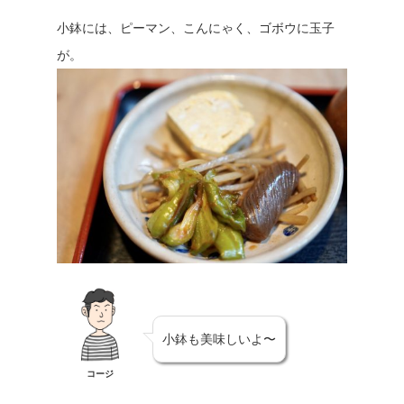
小鉢には、ピーマン、こんにゃく、ゴボウに玉子
が。
小鉢も美味しいよ〜
コージ