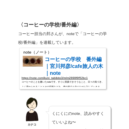
〈コーヒーの学校/番外編〉
コーヒー担当の邦さんが、noteで「コーヒーの学
校/番外編」を連載しています。
note（ノート）
コーヒーの学校 番外編
｜宮川邦彦/cafe旅人の木
｜note
https://note.com/kuni_tabibito3/m/m2898f9f52bc1
コーヒーのことを書いたnoteです。すぐに実践できそうなこと、日々の気づき、
よく尋ねられることとその回答などを、僕の視点も交えながら記していきま
す。コーヒー初めてみようかな？なんとなく遠ざかっちゃったな…。もっと美
味しく飲みたいな。そんな人たちに是非読んで頂けると嬉しいです。コーヒー
は無くても生きていけますが、あると幸せです！
くにくにのnote、読みやすく
ていいよね〜
カナコ