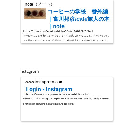
note（ノート）
コーヒーの学校 番外編
｜宮川邦彦/cafe旅人の木
｜note
https://note.com/kuni_tabibito3/m/m2898f9f52bc1
コーヒーのことを書いたnoteです。すぐに実践できそうなこと、日々の気づき、
よく尋ねられることとその回答などを、僕の視点も交えながら記していきま
す。コーヒー初めてみようかな？なんとなく遠ざかっちゃったな…。もっと美
味しく飲みたいな。そんな人たちに是非読んで頂けると嬉しいです。コーヒー
は無くても生きていけますが、あると幸せです！
Instagram
www.instagram.com
Login • Instagram
https://www.instagram.com/cafe.tabibitonoki/
Welcome back to Instagram. Sign in to check out what your friends, family & interest
s have been capturing & sharing around the world.