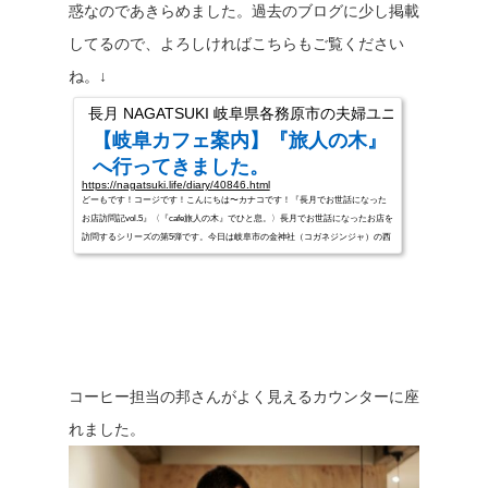
惑なのであきらめました。過去のブログに少し掲載
してるので、よろしければこちらもご覧ください
ね。↓
長月 NAGATSUKI 岐阜県各務原市の夫婦ユニット
【岐阜カフェ案内】『旅人の木』
へ行ってきました。
https://nagatsuki.life/diary/40846.html
どーもです！コージです！こんにちは〜カナコです！『長月でお世話になった
お店訪問記vol.5』〈『cafe旅人の木』でひと息。〉長月でお世話になったお店を
訪問するシリーズの第5弾です。今日は岐阜市の金神社（コガネジンジャ）の西
にある「cafe旅人の木」さんで、午後の休憩がてらコーヒーとケーキをいただい
てきました。お久しぶりの『cafe旅人の木』ですね。入店前に、しばし写真タイ
ムを。地下に降りた入り口では、大きな旅人の木がお出迎えしてくれます。写
真じゃ分かりづらいですが、すごくきれいなブルーですよ。僕は看板メニュ...
コーヒー担当の邦さんがよく見えるカウンターに座
れました。