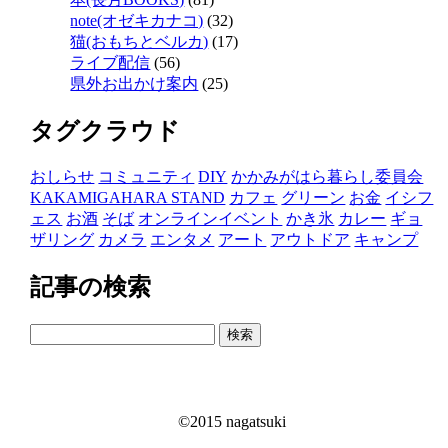
note(オゼキカナコ)
(32)
猫(おもちとベルカ)
(17)
ライブ配信
(56)
県外お出かけ案内
(25)
タグクラウド
おしらせ
コミュニティ
DIY
かかみがはら暮らし委員会
KAKAMIGAHARA STAND
カフェ
グリーン
お金
イシフ
ェス
お酒
そば
オンラインイベント
かき氷
カレー
ギョ
ザリング
カメラ
エンタメ
アート
アウトドア
キャンプ
記事の検索
検
索:
©2015 nagatsuki