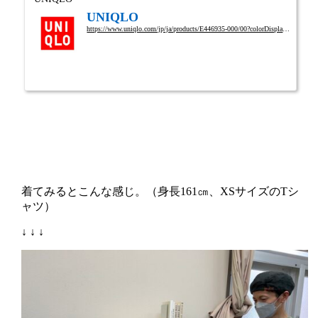
UNIQLO
https://www.uniqlo.com/jp/ja/products/E446935-000/00?colorDisplayCode=52&#038;sizeDisplayCode=004
着てみるとこんな感じ。（身長161㎝、XSサイズのTシ
ャツ）
↓ ↓ ↓