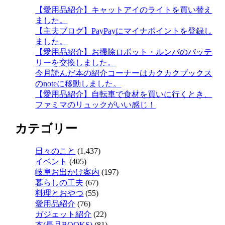
【愛用品紹介】キャットアイのライトを買い替え
ました。
【主夫ブログ】PayPayにマイナポイントを登録し
ました。
【愛用品紹介】お掃除ロボット・ルンバのバッテ
リーを交換しました。
今月読んだ本の紹介コーナーはカクカクブックス
のnoteに移動しました。
【愛用品紹介】自転車で食材を買いに行くとき、
ファミマのリュックがいい感じ！
カテゴリー
日々のこと
(1,437)
イベント
(405)
岐阜お出かけ案内
(197)
暮らしの工夫
(67)
料理とおやつ
(55)
愛用品紹介
(76)
ガジェット紹介
(22)
本(長月BOOKS)
(81)