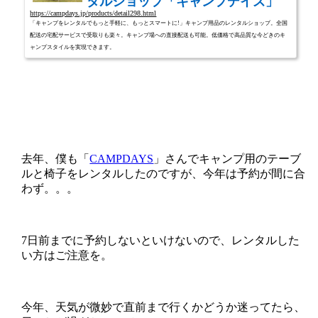
タルショップ「キャンプデイズ」
https://campdays.jp/products/detail298.html
「キャンプをレンタルでもっと手軽に、もっとスマートに!」キャンプ用品のレンタルショップ。全国
配送の宅配サービスで受取りも楽々。キャンプ場への直接配送も可能。低価格で高品質な今どきのキ
ャンプスタイルを実現できます。
去年、僕も「
CAMPDAYS
」さんでキャンプ用のテーブ
ルと椅子をレンタルしたのですが、今年は予約が間に合
わず。。。
7日前までに予約しないといけないので、レンタルした
い方はご注意を。
今年、天気が微妙で直前まで行くかどうか迷ってたら、