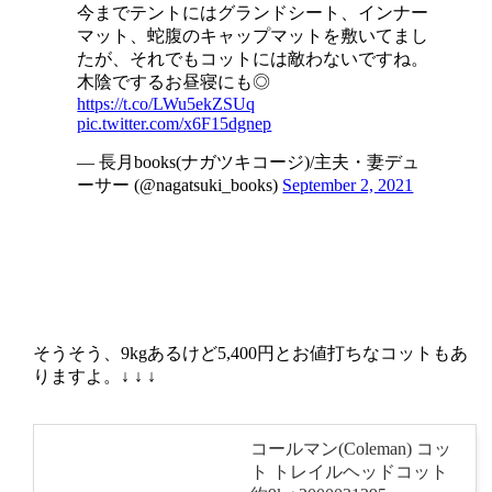
今までテントにはグランドシート、インナー
マット、蛇腹のキャップマットを敷いてまし
たが、それでもコットには敵わないですね。
木陰でするお昼寝にも◎
https://t.co/LWu5ekZSUq
pic.twitter.com/x6F15dgnep
— 長月books(ナガツキコージ)/主夫・妻デュ
ーサー (@nagatsuki_books)
September 2, 2021
そうそう、9kgあるけど5,400円とお値打ちなコットもあ
りますよ。↓ ↓ ↓
コールマン(Coleman) コッ
ト トレイルヘッドコット