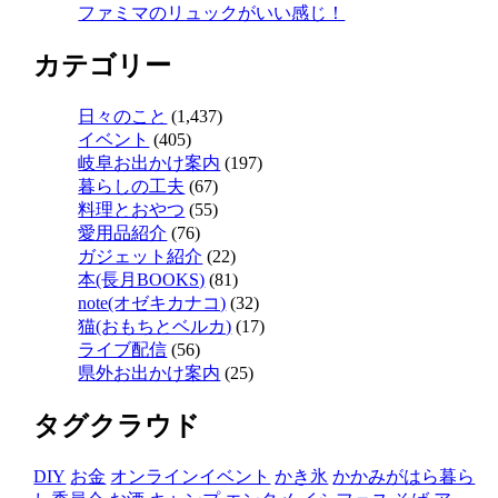
ファミマのリュックがいい感じ！
カテゴリー
日々のこと
(1,437)
イベント
(405)
岐阜お出かけ案内
(197)
暮らしの工夫
(67)
料理とおやつ
(55)
愛用品紹介
(76)
ガジェット紹介
(22)
本(長月BOOKS)
(81)
note(オゼキカナコ)
(32)
猫(おもちとベルカ)
(17)
ライブ配信
(56)
県外お出かけ案内
(25)
タグクラウド
DIY
お金
オンラインイベント
かき氷
かかみがはら暮ら