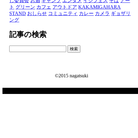
し委員会
お酒
キャンプ
エンタメ
イシフェス
そば
アー
ト
グリーン
カフェ
アウトドア
KAKAMIGAHARA
STAND
おしらせ
コミュニティ
カレー
カメラ
ギョザリ
ング
記事の検索
検
索:
©2015 nagatsuki