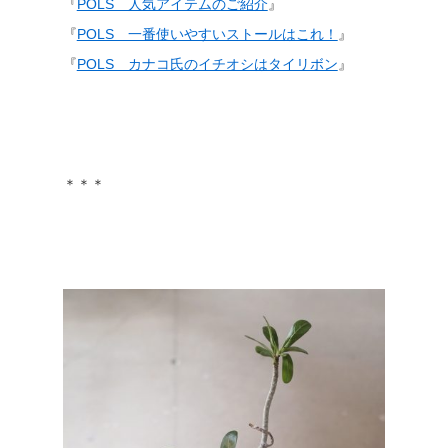
『
POLS 人気アイテムのご紹介
』
『
POLS 一番使いやすいストールはこれ！
』
『
POLS カナコ氏のイチオシはタイリボン
』
＊＊＊