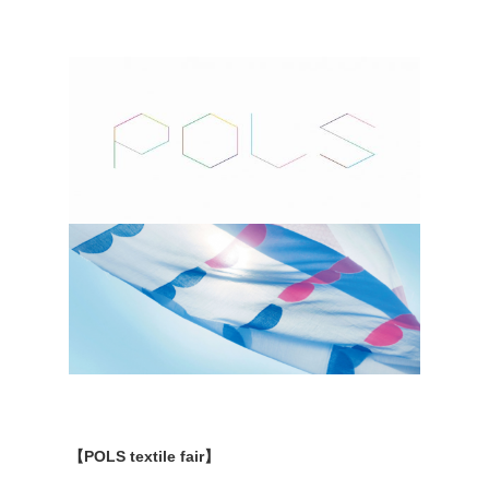
【POLS textile fair】