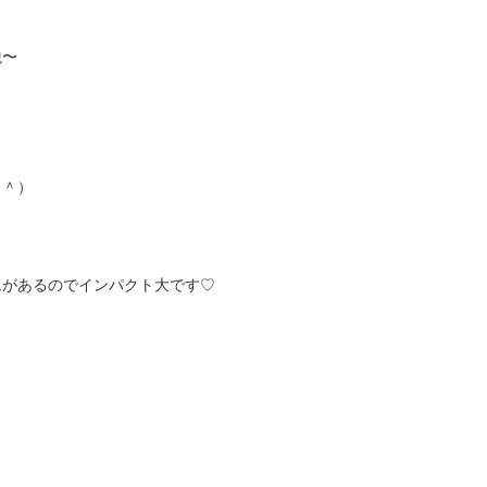
税〜
＾＾）
ムがあるのでインパクト大です♡