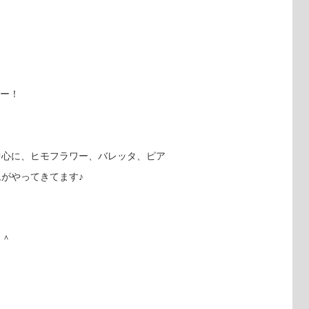
たー！
中心に、ヒモフラワー、バレッタ、ピア
がやってきてます♪
＾＾