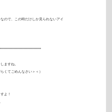
。
けなので、この時だけしか見られないアイ
*********************************
せしますね。
づらくてごめんなさい＞＜）
ますよ！
。