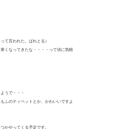
！
うって言われた。ばれとる）
と寒くなってきたな・・・・って頃に気軽
るようで・・・
ふもふのティペットとか、かわいいですよ
くつかやってくる予定です。