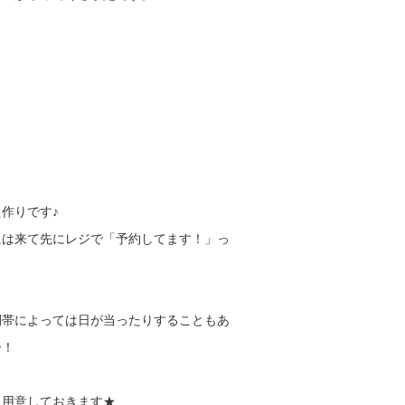
作りです♪
には来て先にレジで「予約してます！」っ
間帯によっては日が当ったりすることもあ
ー！
・
も用意しておきます★