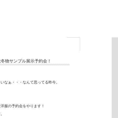
ク秋冬物サンプル展示予約会！
しいなぁ・・・なんて思ってる昨今。
お洋服の予約会をやります！
す。