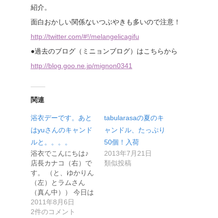
紹介。
面白おかしい関係ないつぶやきも多いので注意！
http://twitter.com/#!/melangelicagifu
●過去のブログ（ミニョンブログ）はこちらから
http://blog.goo.ne.jp/mignon0341
関連
浴衣デーです。あと
tabularasaの夏のキ
はyuさんのキャンド
ャンドル、たっぷり
ルと。。。。
50個！入荷
浴衣でこんにちは♪
2013年7月21日
店長カナコ（右）で
類似投稿
す。 （と、ゆかりん
（左）とラムさん
（真ん中）） 今日は
勝手に…
2011年8月6日
2件のコメント