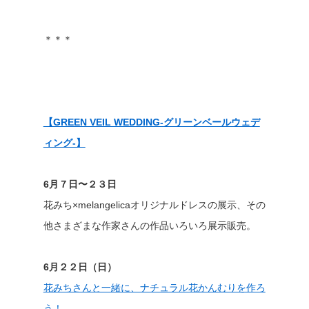
＊＊＊
【GREEN VEIL WEDDING-グリーンベールウェデ
ィング-】
6月７日〜２３日
花みち×melangelicaオリジナルドレスの展示、その
他さまざまな作家さんの作品いろいろ展示販売。
6月２２日（日）
花みちさんと一緒に、ナチュラル花かんむりを作ろ
う！