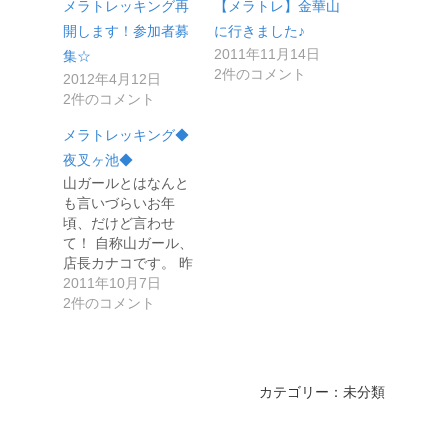
メラトレッキング再
【メラトレ】金華山
開します！参加者募
に行きました♪
2011年11月14日
集☆
2件のコメント
2012年4月12日
2件のコメント
メラトレッキング◆
夜叉ヶ池◆
山ガールとはなんと
も言いづらいお年
頃、だけど言わせ
て！ 自称山ガール、
店長カナコです。 昨
日はメラト…
2011年10月7日
2件のコメント
カテゴリー：未分類