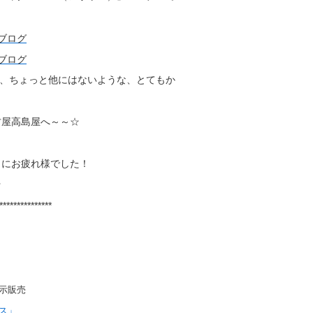
ーで、ちょっと他にはないような、とてもか
＾
古屋高島屋へ～～☆
当にお疲れ様でした！
☆
***************
示販売
ス」