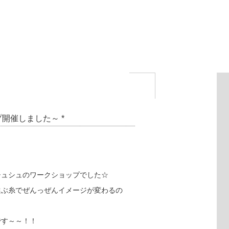
開催しました～ *
シュシュのワークショップでした☆
選ぶ糸でぜんっぜんイメージが変わるの
です～～！！