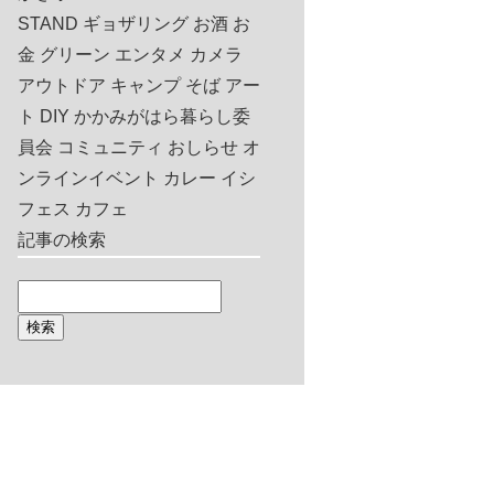
STAND
ギョザリング
お酒
お
金
グリーン
エンタメ
カメラ
アウトドア
キャンプ
そば
アー
ト
DIY
かかみがはら暮らし委
員会
コミュニティ
おしらせ
オ
ンラインイベント
カレー
イシ
フェス
カフェ
記事の検索