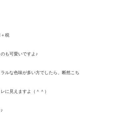
円＋税
のも可愛いですよ♪
ュラルな色味が多い方でしたら、断然こち
ャレに見えますよ（＾＾）
♪
）