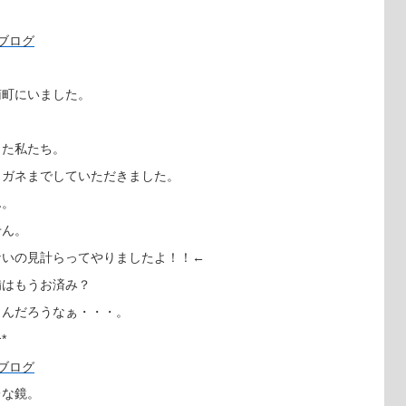
南町にいました。
った私たち。
メガネまでしていただきました。
ん。
せん。
ないの見計らってやりましたよ！！←
備はもうお済み？
うんだろうなぁ・・・。
*
レな鏡。