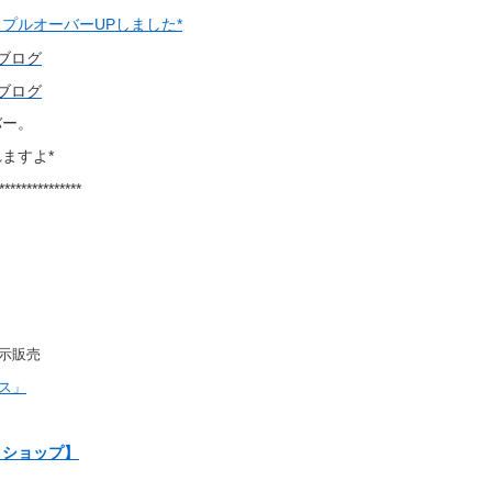
プルオーバーUPしました*
バー。
ますよ*
***************
示販売
ス」
クショップ】