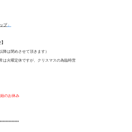
」
ップ
せ】
8時以降は閉めさせて頂きます）
業（通常は火曜定休ですが、クリスマスの為臨時営
年始のお休み
*************