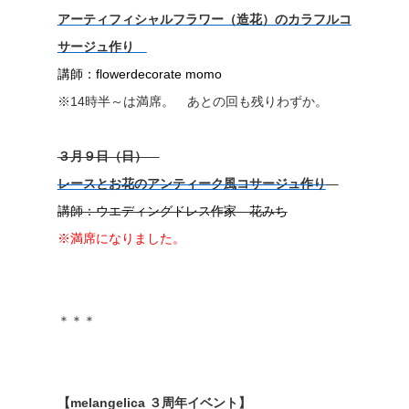
アーティフィシャルフラワー（造花）のカラフルコ
サージュ作り
講師：flowerdecorate momo
※14時半～は満席。 あとの回も残りわずか。
３月９日（日）
レースとお花のアンティーク風コサージュ作り
講師：ウエディングドレス作家 花みち
※満席になりました。
＊＊＊
【melangelica ３周年イベント】