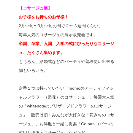
【コサージュ展】
お子様をお持ちのお母様！
2月中旬〜3月中旬の間で２〜３週間くらい。
毎年人気のコサージュの展示販売会です。
卒園、卒業、入園、入学の式にぴったりなコサージ
ュ、たくさん集めます。
もちろん、結婚式などのパーティや普段使い出来る
物もいろいろ。
定番１つは持っていたい「momoのアーティフィシ
ャルフラワー（造花）のコサージュ」、毎回大人気
の「whitenoteのプリザーブドフラワーのコサージ
ュ」、販売は初！みんなが大好きな「花みちのコサ
ージュ」、お洋服と一緒に提案「Co.par-コパー-の
式用お洋服とコサージュ」などなど。。。。