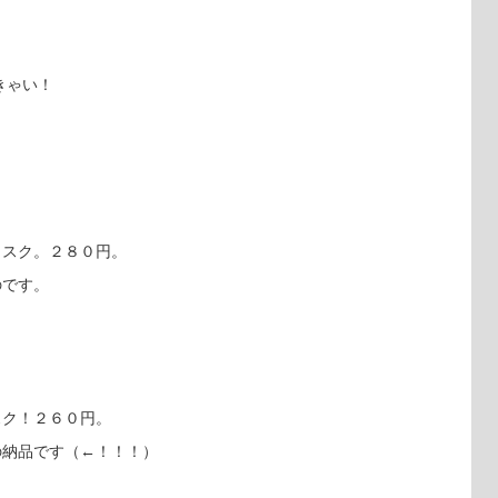
きゃい！
ラスク。２８０円。
のです。
スク！２６０円。
の納品です（←！！！）