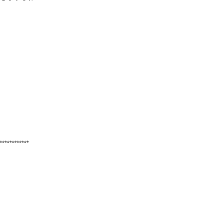
************