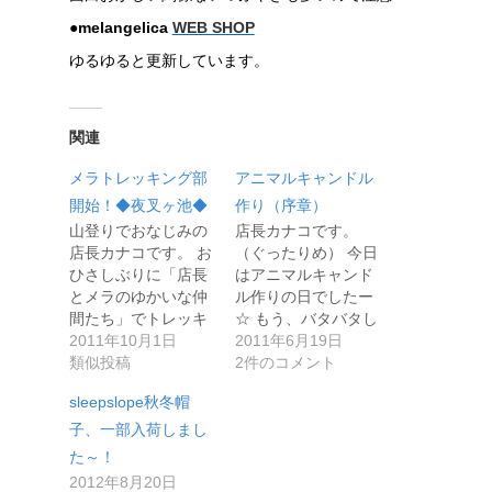
●melangelica
WEB SHOP
ゆるゆると更新しています。
関連
メラトレッキング部
アニマルキャンドル
開始！◆夜叉ヶ池◆
作り（序章）
山登りでおなじみの
店長カナコです。
店長カナコです。 お
（ぐったりめ） 今日
ひさしぶりに「店長
はアニマルキャンド
とメラのゆかいな仲
ル作りの日でしたー
間たち」でトレッキ
☆ もう、バタバタし
ングを再…
2011年10月1日
ちゃって…
2011年6月19日
類似投稿
2件のコメント
sleepslope秋冬帽
子、一部入荷しまし
た～！
2012年8月20日