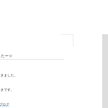
したー☆
行きました。
好きです。