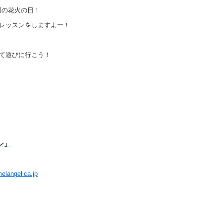
川の花火の日！
レッスンをしますよー！
て遊びに行こう！
ン」
elangelica.jp