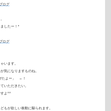
ト。
ましたー！*
？
ちゃいます。
長が気になりますものね。
びたよー」 ←！
っていただきたい。
すよ^^
子どもが欲しい衝動に駆られます。