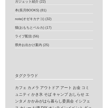
ガジェット紹介
(22)
本(長月BOOKS)
(81)
note(オゼキカナコ)
(32)
猫(おもちとベルカ)
(17)
ライブ配信
(56)
県外お出かけ案内
(25)
タグクラウド
カフェ
カメラ
アウトドア
アート
お金
コミ
ュニティ
かき氷
そば
キャンプ
おしらせ
エ
ンタメ
かかみがはら暮らし委員会
イシフェ
ス
カレー
お酒
DIY
オンラインイベント
ギョ