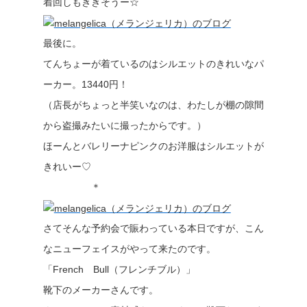
着回しもききそうー☆
最後に。
てんちょーが着ているのはシルエットのきれいなパ
ーカー。13440円！
（店長がちょっと半笑いなのは、わたしが棚の隙間
から盗撮みたいに撮ったからです。）
ほーんとバレリーナピンクのお洋服はシルエットが
きれいー♡
＊
さてそんな予約会で賑わっている本日ですが、こん
なニューフェイスがやって来たのです。
「French Bull（フレンチブル）」
靴下のメーカーさんです。