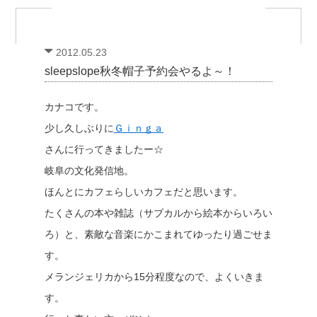
2012.05.23
sleepslope秋冬帽子予約会やるよ～！
カナコです。
少し久しぶりに
Ｇｉｎｇａ
さんに行ってきましたー☆
岐阜の文化発信地。
ほんとにカフェらしいカフェだと思います。
たくさんの本や雑誌（サブカルから絵本からいろい
ろ）と、素敵な音楽にかこまれてゆったり過ごせま
す。
メランジェリカから15分程度なので、よくいきま
す。