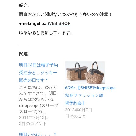
紹介。
面白おかしい関係ないつぶやきも多いので注意！
●melangelica
WEB SHOP
ゆるゆると更新しています。
関連
明日14日は帽子予約
受注会と、クッキー
販売の日です *
こんにちは。ゆかり
6/29~【SHISEI/sleepslope
んです * さて、明日
秋冬ファッション雑
からはお待ちかね、
貨予約会】
sleepslope(スリープ
2018年6月7日
スロープ)の…
日々のこと
2011年7月13日
2件のコメント
明日からは。。。 *