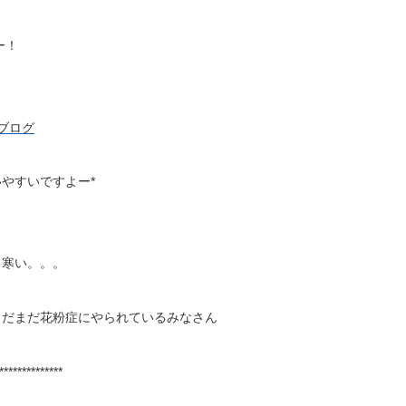
ー！
やすいですよー*
。
し寒い。。。
まだまだ花粉症にやられているみなさん
**************