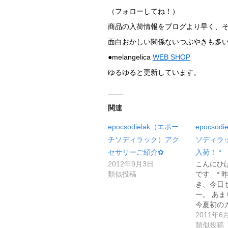
（フォローしてね！）
商品の入荷情報をブログより早く、
面白おかしい関係ないつぶやきも多
●melangelica
WEB SHOP
ゆるゆると更新しています。
関連
epocsodielak（エポー
epocsod
チソディラック）アク
ソディラ
セサリーご紹介✿
入荷！ *
2012年9月3日
こんにひ
類似投稿
です * 
き、今日
ー。 あ
今夏初の
2011年6
類似投稿