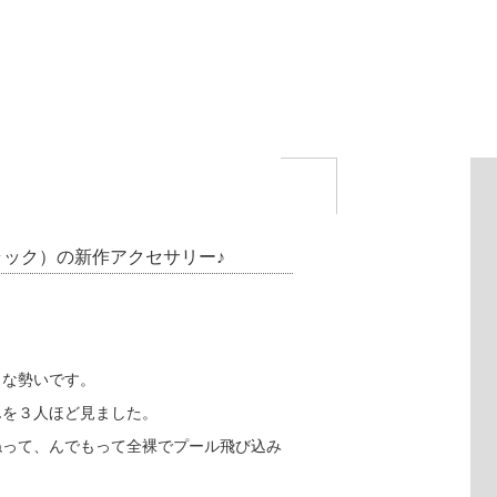
ディラック）の新作アクセサリー♪
うな勢いです。
んを３人ほど見ました。
ねって、んでもって全裸でプール飛び込み