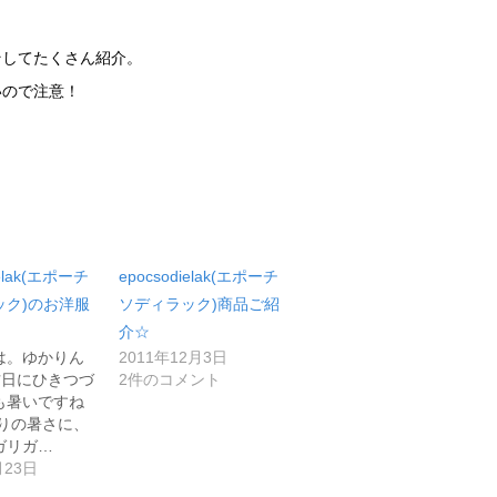
そしてたくさん紹介。
いので注意！
ielak(エポーチ
epocsodielak(エポーチ
ック)のお洋服
ソディラック)商品ご紹
介☆
は。ゆかりん
2011年12月3日
昨日にひきつづ
2件のコメント
も暑いですね
まりの暑さに、
ガリガ…
月23日