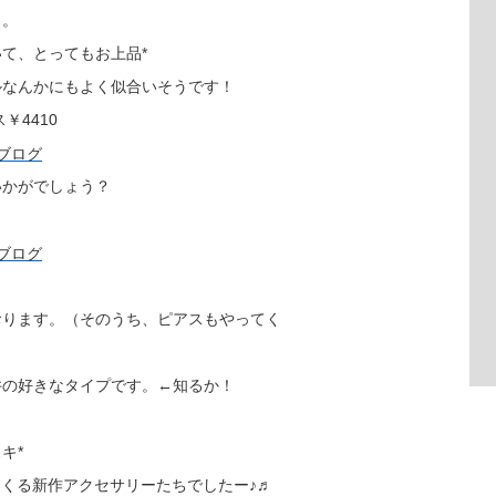
ト。
て、とってもお上品*
ルなんかにもよく似合いそうです！
4410
いかがでしょう？
。
おります。（そのうち、ピアスもやってく
井の好きなタイプです。←知るか！
キ*
ン♡とくる新作アクセサリーたちでしたー♪♬