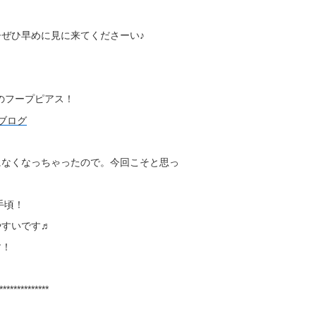
ぜひ早めに見に来てくださーい♪
さんのフープピアス！
になくなっちゃったので。今回こそと思っ
手頃！
やすいです♬
す！
**************