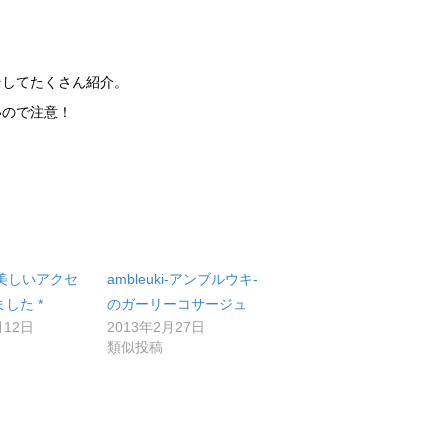
そしてたくさん紹介。
いので注意！
oの美しいアクセ
ambleuki-アンブルウキ-
した *
のガーリーコサージュ
月12日
2013年2月27日
類似投稿