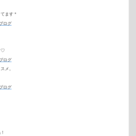
てます *
す♡
ススメ。
。
ね！