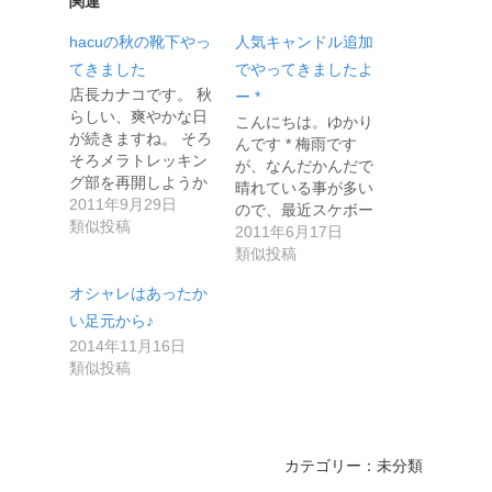
関連
hacuの秋の靴下やっ
人気キャンドル追加
てきました
でやってきましたよ
店長カナコです。 秋
ー *
らしい、爽やかな日
こんにちは。ゆかり
が続きますね。 そろ
んです * 梅雨です
そろメラトレッキン
が、なんだかんだで
グ部を再開しようか
晴れている事が多い
と。 …
2011年9月29日
ので、最近スケボー
類似投稿
練習が復…
2011年6月17日
類似投稿
オシャレはあったか
い足元から♪
2014年11月16日
類似投稿
カテゴリー：未分類