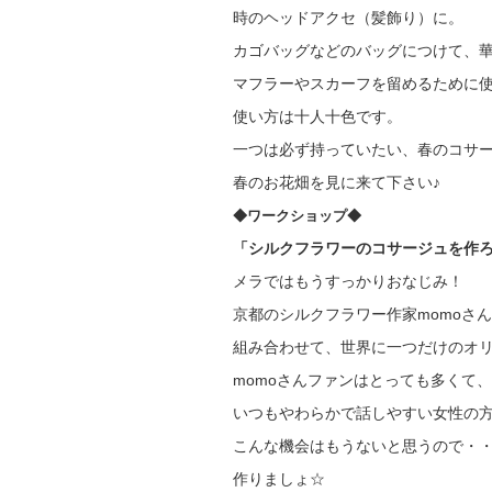
時のヘッドアクセ（髪飾り）に。
カゴバッグなどのバッグにつけて、
マフラーやスカーフを留めるために
使い方は十人十色です。
一つは必ず持っていたい、春のコサ
春のお花畑を見に来て下さい♪
◆ワークショップ◆
「シルクフラワーのコサージュを作ろ
メラではもうすっかりおなじみ！
京都のシルクフラワー作家momoさ
組み合わせて、世界に一つだけのオリ
momoさんファンはとっても多くて
いつもやわらかで話しやすい女性の
こんな機会はもうないと思うので・
作りましょ☆