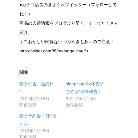
●カナコ店長のきまぐれツイッター（フォローして
ね！）
商品の入荷情報をブログより早く、そしてたくさん
紹介。
面白おかしい関係ないつぶやきも多いので注意！
http://twitter.com/#!/melangelicagifu
関連
帽子の会、最終日！
sleepslope秋冬帽子
*
予約会*結果報告！
2011年7月18日
2012年6月18日
類似投稿
類似投稿
帽子予約会・3日目
レポ
2012年1月28日
類似投稿