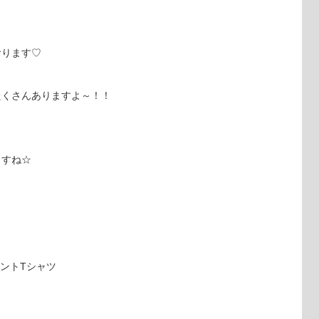
おります♡
たくさんありますよ～！！
ますね☆
リントTシャツ