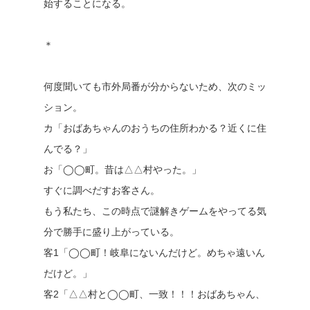
始することになる。
＊
何度聞いても市外局番が分からないため、次のミッ
ション。
カ「おばあちゃんのおうちの住所わかる？近くに住
んでる？」
お「◯◯町。昔は△△村やった。」
すぐに調べだすお客さん。
もう私たち、この時点で謎解きゲームをやってる気
分で勝手に盛り上がっている。
客1「◯◯町！岐阜にないんだけど。めちゃ遠いん
だけど。」
客2「△△村と◯◯町、一致！！！おばあちゃん、