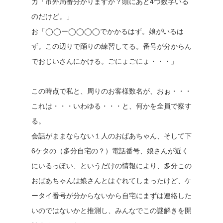
カ「市外局番分かりますか？頭にあと4つ数字いる
のだけど。」
お「◯◯ー◯◯◯◯でかかるはず。娘がいるは
ず。この辺りで踊りの練習してる。番号が分からん
でおじいさんにかける。ごにょごにょ・・・」
この時点で私と、周りのお客様数名が、おぉ・・・
これは・・・いわゆる・・・と、何かを全員で察す
る。
会話がままならない１人のおばあちゃん、そして下
6ケタの（多分自宅の？）電話番号、娘さんが近く
にいるっぽい、というだけの情報により、多分この
おばあちゃんは娘さんとはぐれてしまったけど、ケ
ータイ番号が分からないから自宅にまずは連絡した
いのではないかと推測し、みんなでこの謎解きを開