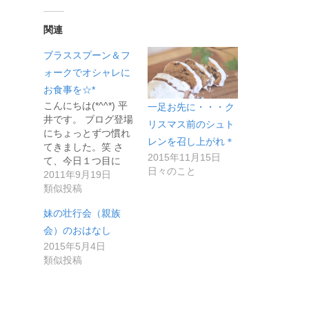
関連
ブラススプーン＆フ
ォークでオシャレに
お食事を☆*
こんにちは(*^^*) 平
一足お先に・・・ク
井です。 ブログ登場
リスマス前のシュト
にちょっとずつ慣れ
レンを召し上がれ＊
てきました。笑 さ
2015年11月15日
て、今日１つ目に
日々のこと
ご…
2011年9月19日
類似投稿
妹の壮行会（親族
会）のおはなし
2015年5月4日
類似投稿