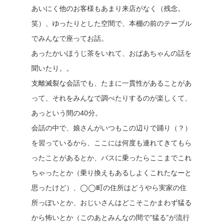
あいにく他のお客様もあまり来店がなく（残念。
笑）、ゆったりとした空間で、本棚の前のテーブル
でみんなで座ってお話。
あったかいほうじ茶をいれて、おばあちゃんの話を
聞いたり。。
支離滅裂な会話でも、たまに一貫性があることがあ
って、それをみんなで調べたりするのが楽しくて、
あっという間の40分。
会話の中で、娘さんがいつもこの辺りで踊り（？）
を習っているから、ここには何度も連れてきてもら
ったことがあるとか、バスに乗ったらここまでこれ
ちゃったとか（乗り換えもあるしよくこれたなーと
思ったけど）、◯◯町の住所はどうやら実家の住
所っぽいとか、おじいさんはどこそこかまわず猛る
から怖いとか（このあとみんなの間で”猛る”が流行