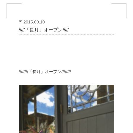
2015.09.10
/////「長月」オープン/////
////////「長月」オープン////////