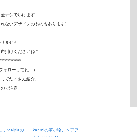
料金ナシでいけます！
られないデザインのものもあります）
かりません！
声掛けくださいね *
**************
フォローしてね！）
そしてたくさん紹介。
いので注意！
♪calpiaの
kanmiの革小物、ヘアア