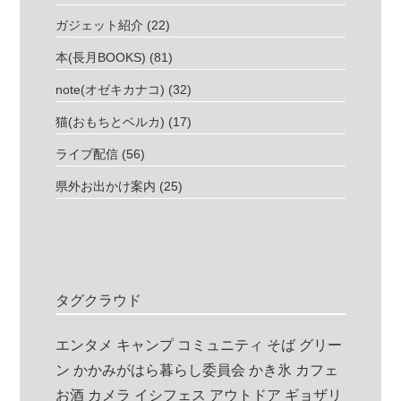
ガジェット紹介
(22)
本(長月BOOKS)
(81)
note(オゼキカナコ)
(32)
猫(おもちとベルカ)
(17)
ライブ配信
(56)
県外お出かけ案内
(25)
タグクラウド
エンタメ
キャンプ
コミュニティ
そば
グリー
ン
かかみがはら暮らし委員会
かき氷
カフェ
お酒
カメラ
イシフェス
アウトドア
ギョザリ