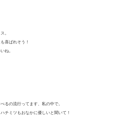
ラス。
にも喜ばれそう！
いいね。
）
食べるの流行ってます、私の中で。
もハチミツもおなかに優しいと聞いて！