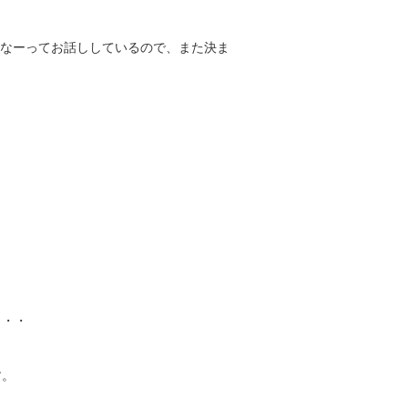
たいなーってお話ししているので、また決ま
・・・
す。