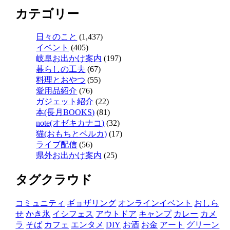
カテゴリー
日々のこと
(1,437)
イベント
(405)
岐阜お出かけ案内
(197)
暮らしの工夫
(67)
料理とおやつ
(55)
愛用品紹介
(76)
ガジェット紹介
(22)
本(長月BOOKS)
(81)
note(オゼキカナコ)
(32)
猫(おもちとベルカ)
(17)
ライブ配信
(56)
県外お出かけ案内
(25)
タグクラウド
コミュニティ
ギョザリング
オンラインイベント
おしら
せ
かき氷
イシフェス
アウトドア
キャンプ
カレー
カメ
ラ
そば
カフェ
エンタメ
DIY
お酒
お金
アート
グリーン