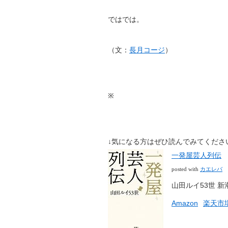
ではでは。
（文：
長月コージ
）
※
↓気になる方はぜひ読んでみてくださ
一発屋芸人列伝
カエレバ
posted with
山田ルイ53世 新潮社
Amazon
楽天市