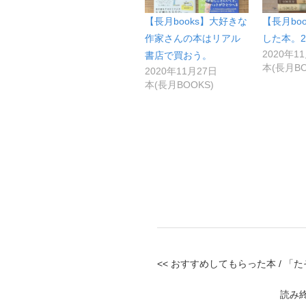
【長月books】大好きな
【長月bo
作家さんの本はリアル
した本。2
2020年1
書店で買おう。
本(長月BO
2020年11月27日
本(長月BOOKS)
<< おすすめしてもらった本 / 
読み終