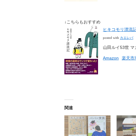
↓こちらもおすすめ
ヒキコモリ漂流
カエレバ
posted with
山田ルイ53世 マガ
Amazon
楽天市
関連