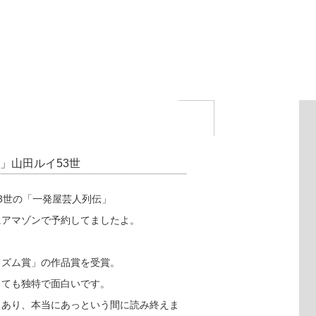
伝」山田ルイ53世
3世の「一発屋芸人列伝」
にアマゾンで予約してましたよ。
リズム賞」の作品賞を受賞。
とても独特で面白いです。
々あり、本当にあっという間に読み終えま