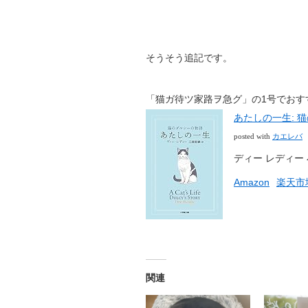
そうそう追記です。
「猫ガ待ツ家路ヲ急グ」の1号でおす
あたしの一生: 
カエレバ
posted with
ディー レディー 小
Amazon
楽天市
関連