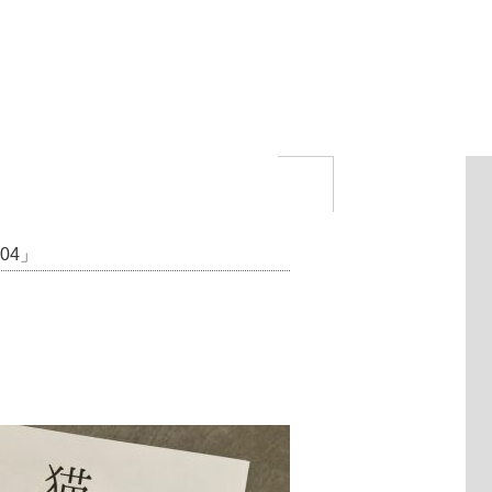
 04」
。