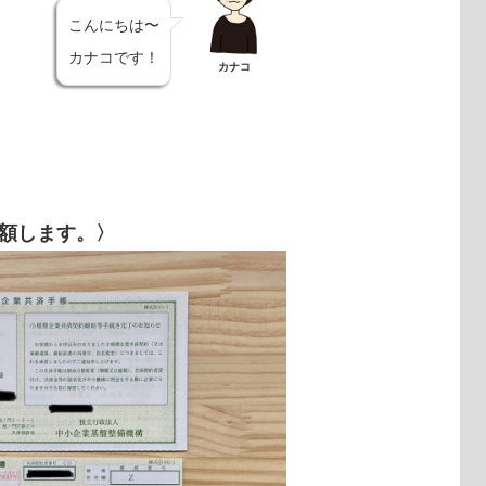
こんにちは〜
カナコです！
カナコ
額します。〉