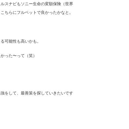
エルスナビもソニー生命の変額保険（世界
らこちらにフルベットで良かったかなと。
てる可能性も高いかも。
良かった〜って（笑）
勉強をして、最善策を探していきたいです