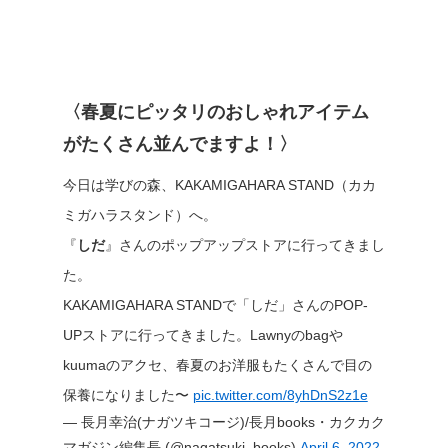
〈春夏にピッタリのおしゃれアイテム
がたくさん並んでますよ！〉
今日は学びの森、KAKAMIGAHARA STAND（カカ
ミガハラスタンド）へ。
『
しだ
』さんのポップアップストアに行ってきまし
た。
KAKAMIGAHARA STANDで「しだ」さんのPOP-
UPストアに行ってきました。Lawnyのbagや
kuumaのアクセ、春夏のお洋服もたくさんで目の
保養になりました〜
pic.twitter.com/8yhDnS2z1e
— 長月幸治(ナガツキコージ)/長月books・カクカク
マガジン編集長 (@nagatsuki_books)
April 6, 2022