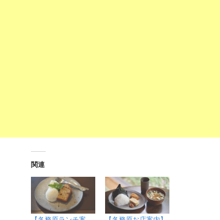
関連
【各務原ランチ案
【各務原お店案内】