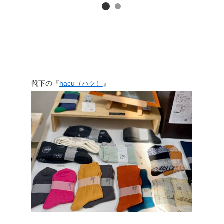
靴下の『
hacu（ハク）
』