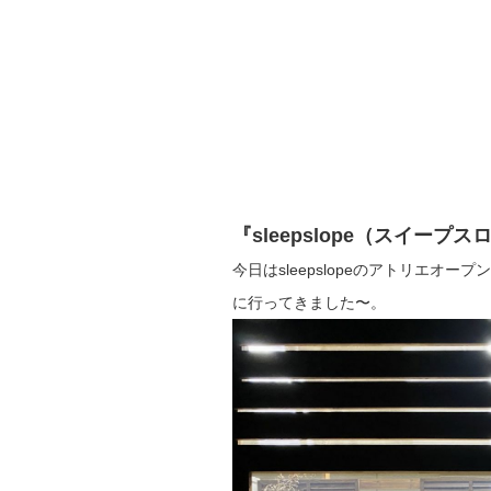
『sleepslope（スイー
今日はsleepslopeのアトリエオ
に行ってきました〜。