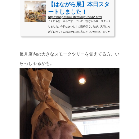
【はながら展】本日スタ
ートしました！
https://nagatsuki.life/diary/25332.html
こんにちは、みわです。 ついに【はながら展】スタート
しました。今日はあいにくの雨模様でしたが、天気にめ
げずにたくさんの方がお花を見にきていただき、ありが
とうございます！ 開催期間は12月17日まで。期間中は
少し追加もある予定です。 いつも大人気のミニブーケ。
今回はなんと100個（！）ほどはながらさんにお願いしま
長月店内の大きなスモークツリーを覚えてる方、い
した。写真のようなバラやアジサイの入った可愛いタイ
プから、ワタの木やユーカリが入ったシックなタイプま
らっしゃるかも。
で。まだまだたくさんのブーケが揃っていますので、ぜ...