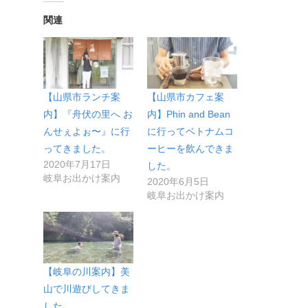
関連
【山県市ランチ案
【山県市カフェ案
内】『舟伏の里へ お
内】Phin and Bean
んせぇよぉ〜』に行
に行ってベトナムコ
ってきました。
ーヒーを飲んできま
2020年7月17日
した。
岐阜お出かけ案内
2020年6月5日
岐阜お出かけ案内
【岐阜の川案内】美
山で川遊びしてきま
した。