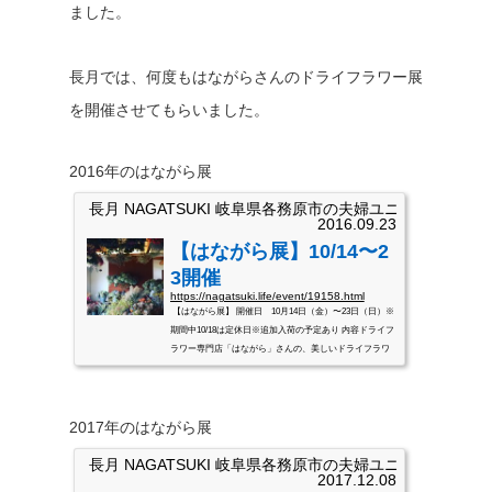
ました。
長月では、何度もはながらさんのドライフラワー展
を開催させてもらいました。
2016年のはながら展
長月 NAGATSUKI 岐阜県各務原市の夫婦ユニット
2016.09.23
【はながら展】10/14〜2
3開催
https://nagatsuki.life/event/19158.html
【はながら展】 開催日 10月14日（金）〜23日（日）※
期間中10/18は定休日※追加入荷の予定あり 内容ドライフ
ラワー専門店「はながら」さんの、美しいドライフラワ
ーの販売会です。いつも人気のミニブーケから、単品の
お花まで、長月店内がお花でいっぱいになります。 山県
市で毎月第一日曜日のみ営業されている、ドライフラワ
2017年のはながら展
ー専門店「はながら」さん。長月に来て頂いているお客
様に、知らない人はいないくらいですよね。個人的にも
長月 NAGATSUKI 岐阜県各務原市の夫婦ユニット
仲良くさせてもらっているので、いつも展示の打ち合わ
2017.12.08
せが楽しすぎて大変...